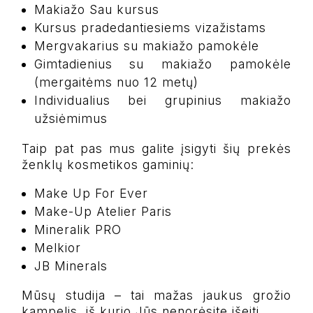
Makiažo Sau kursus
Kursus pradedantiesiems vizažistams
Mergvakarius su makiažo pamokėle
Gimtadienius su makiažo pamokėle
(mergaitėms nuo 12 metų)
Individualius bei grupinius makiažo
užsiėmimus
Taip pat pas mus galite įsigyti šių prekės
ženklų kosmetikos gaminių:
Make Up For Ever
Make-Up Atelier Paris
Mineralik PRO
Melkior
JB Minerals
Mūsų studija – tai mažas jaukus grožio
kampelis, iš kurio Jūs nenorėsite išeiti.